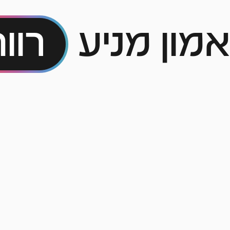
אמון מניע
רוו